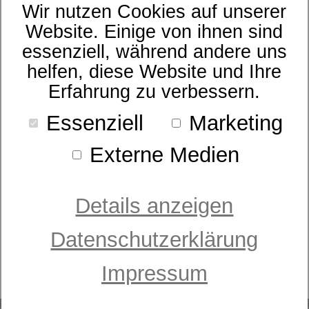
Wir nutzen Cookies auf unserer
- bitte wählen -
Website. Einige von ihnen sind
essenziell, während andere uns
helfen, diese Website und Ihre
Erfahrung zu verbessern.
Essenziell
Marketing
Externe Medien
Details anzeigen
Datenschutzerklärung
Motorrahmen
Sympathica Comfort M2
Impressum
ab 999,00 €
UVP