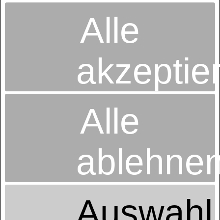
Alle
akzeptie
Alle
Betten-Radtke
Inh. Alexander Heymann e.K.
Alfred-Brodauf-Str. 16
08280 Aue
03771-26346
ablehne
EMail schreiben
Betten-Radtke
Bahnhofstrasse 54a
09111 Chemnitz
Auswahl
0371/631186