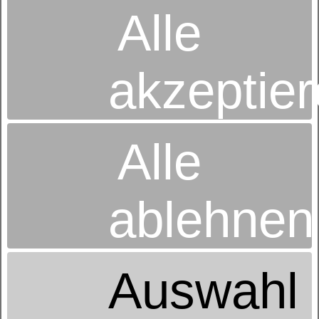
Alle
akzeptie
Betten-Radtke
Alle
Inh. Alexander Heymann e.K.
Alfred-Brodauf-Str. 16
08280 Aue
03771-26346
EMail schreiben
ablehnen
Betten-Radtke
Bahnhofstrasse 54a
09111 Chemnitz
0371/631186
Auswahl