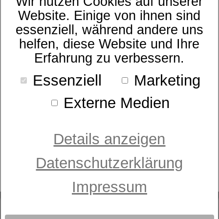
Wir nutzen Cookies auf unserer
Website. Einige von ihnen sind
essenziell, während andere uns
helfen, diese Website und Ihre
Erfahrung zu verbessern.
Essenziell
Marketing
Externe Medien
Details anzeigen
Rahmen
Sympathica Comfort RF
Datenschutzerklärung
ab 369,00 €
UVP
Impressum