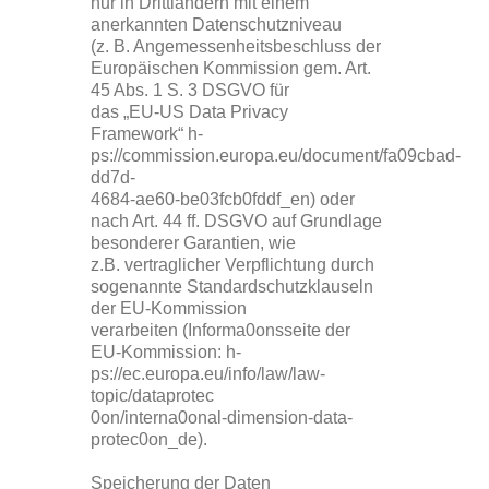
nur in Drittländern mit einem
anerkannten Datenschutzniveau
(z. B. Angemessenheitsbeschluss der
Europäischen Kommission gem. Art.
45 Abs. 1 S. 3 DSGVO für
das „EU-US Data Privacy
Framework“ h-
ps://commission.europa.eu/document/fa09cbad-
dd7d-
4684-ae60-be03fcb0fddf_en) oder
nach Art. 44 ff. DSGVO auf Grundlage
besonderer Garantien, wie
z.B. vertraglicher Verpflichtung durch
sogenannte Standardschutzklauseln
der EU-Kommission
verarbeiten (Informa0onsseite der
EU-Kommission: h-
ps://ec.europa.eu/info/law/law-
topic/dataprotec
0on/interna0onal-dimension-data-
protec0on_de).
Speicherung der Daten