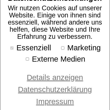
Sort. nach Bezeichnung
Wir nutzen Cookies auf unserer
Preis
- bitte wählen -
Website. Einige von ihnen sind
essenziell, während andere uns
helfen, diese Website und Ihre
Erfahrung zu verbessern.
Essenziell
Marketing
Externe Medien
Details anzeigen
Datenschutzerklärung
Zudecke
Sympathica Kuschelbett Daune extra
Impressum
warm
ab 529,95 €
UVP