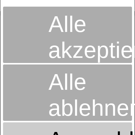
Alle
akzeptie
Alle
Betten-Radtke
Inh. Alexander Heymann e.K.
Alfred-Brodauf-Str. 16
ablehne
08280 Aue
03771-26346
EMail schreiben
Betten-Radtke
Bahnhofstrasse 54a