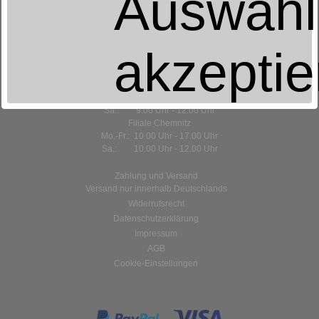
Auswahl
09111 Chemnitz
0371/631186
akzeptie
Öffnungszeiten:
Stammhaus Aue
Mo.-Fr.: 9.00 Uhr - 18.00 Uhr
Sa.: 9.00 Uhr - 12.00 Uhr
Filiale Chemnitz
Mo.-Fr.: 10.00 Uhr - 17.00 Uhr
Sa.: 10.00 Uhr - 12.00 Uhr
Zahlung und Versand
Versand nur innerhalb Deutschlands
Widerrufsrecht
Datenschutzerklärung
Impressum
AGB
Cookie-Einstellungen