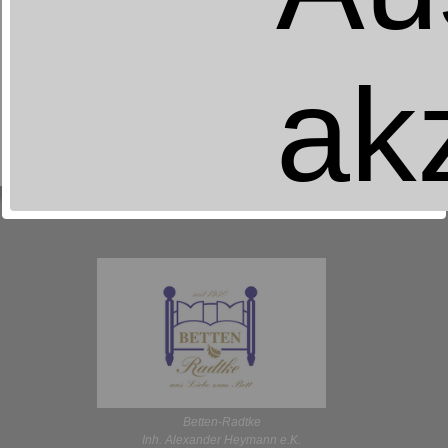
ak
Betten-Radtke
Kissen 85% Federn/15% Daunen
ab 49,95 €
UVP
Betten-Radtke
Inh. Alexander Heymann e.K.