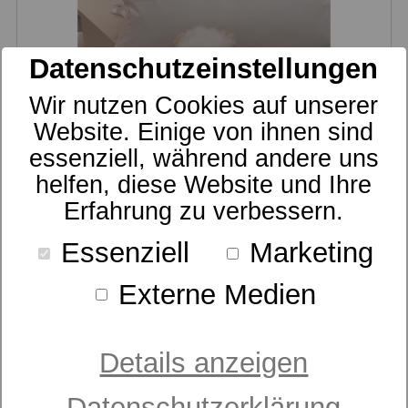
Datenschutzeinstellungen
Wir nutzen Cookies auf unserer
Betten-Radtke
3-Kammer-Kissen
Website. Einige von ihnen sind
ab 69,95 €
essenziell, während andere uns
UVP
helfen, diese Website und Ihre
Erfahrung zu verbessern.
Essenziell
Marketing
Externe Medien
Details anzeigen
Datenschutzerklärung