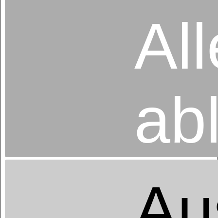
All
ab
Betten-Radtke
Kissen 80% Federn/20% Daunen
ab 44,95 €
UVP
Au