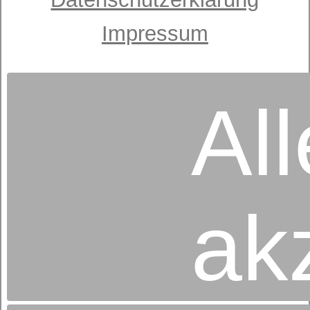
Betten-Radtke
Daunenkissen
Impressum
ab 29,95 €
UVP
All
ak
Betten-Radtke
Kissen 70% Federn/30% Daunen
ab 61,95 €
UVP