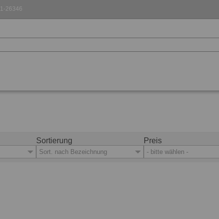
1-26346
dard
Sympathica Standard RF
Sortierung
Preis
Sort. nach Bezeichnung
- bitte wählen -