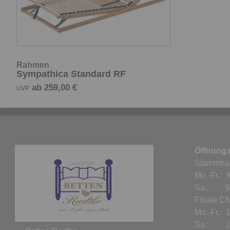
Rahmen
Sympathica Standard RF
ab 259,00 €
UVP
Öffnungs
Stammha
Mo.-Fr.: 
Sa.: 9.0
Filiale C
Mo.-Fr.: 
Sa.: 10.