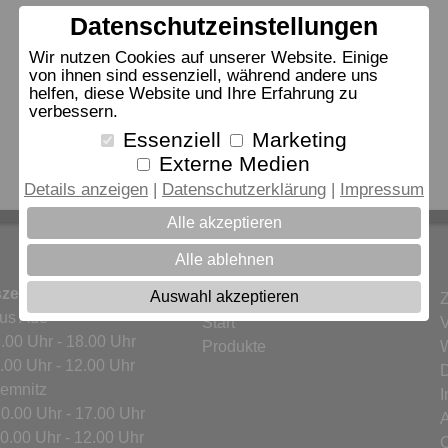
Datenschutzeinstellungen
Wir nutzen Cookies auf unserer Website. Einige
von ihnen sind essenziell, während andere uns
helfen, diese Website und Ihre Erfahrung zu
verbessern.
Essenziell
Marketing
Externe Medien
Details anzeigen
Datenschutzerklärung
Impressum
Alle akzeptieren
Alle ablehnen
zeiten:
Auswahl akzeptieren
Widerrufsformular
us Aue
Start
V
9.00 Uhr - 18.00 Uhr
Produkte
W
0 Uhr - 12.00 Uhr
D
hemnitz
10.00 Uhr - 17.00 Uhr
00 Uhr - 12.00 Uhr
C