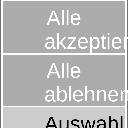
Alle
akzeptie
Alle
Betten-Radtke
Inh. Alexander Heymann e.K.
Alfred-Brodauf-Str. 16
08280 Aue
03771-26346
ablehne
EMail schreiben
Betten-Radtke
Bahnhofstrasse 54a
09111 Chemnitz
Auswahl
0371/631186