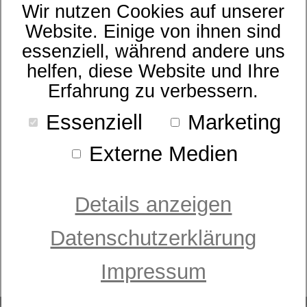
Wir nutzen Cookies auf unserer
- bitte wählen -
Website. Einige von ihnen sind
essenziell, während andere uns
helfen, diese Website und Ihre
Erfahrung zu verbessern.
Essenziell
Marketing
Externe Medien
Details anzeigen
Datenschutzerklärung
Motorrahmen
Sympathica Vision M2 Smart
Impressum
ab 1.699,00 €
UVP