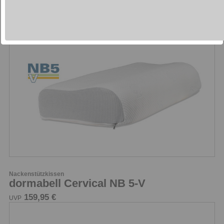
Nackenstützkissen
dormabell Cervical NB 5
149,95 €
UVP
Nackenstützkissen
dormabell Cervical NB 5-V
159,95 €
UVP