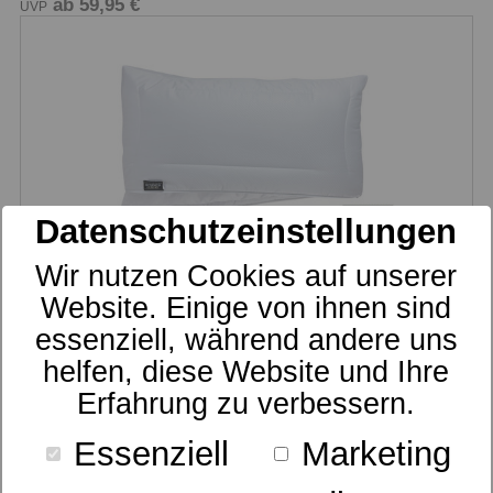
ab 59,95 €
UVP
Datenschutzeinstellungen
Wir nutzen Cookies auf unserer
Website. Einige von ihnen sind
Kissen
essenziell, während andere uns
dormabell CL Faser
helfen, diese Website und Ihre
149,95 €
UVP
Erfahrung zu verbessern.
Essenziell
Marketing